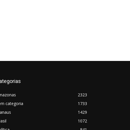
ategorias
mazonas
2323
em categoria
1733
anaus
1429
asil
1072
lítica
841