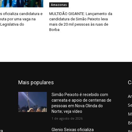
Amazonas
s oficializa candidatura e
MULTIDÃO GIGANTE: Lançamento da
sputa por uma vaga na
candidatura de Simão Peixoto leva
Legislativa do
mais de 20 mil pessoas às ruas de
Borba
Mais populares
C
Simão Peixoto é recebido com
A
carreata e apoio de centenas de
S
pessoas em Nova Olinda do
Norte; veja vídeo
M
1 de agosto de 2026
Br
Glenio Seixas oficializa
va
Po