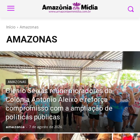
Início
Amazonas
AMAZONAS
AMAZONAS
Glenio Seixas reúne moradores da
Colônia Antônio Aleixo e reforça
compromisso com a ampliação de
políticas públicas
amazonia
-
7 de agosto de 2026