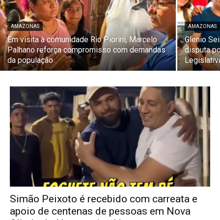
AMAZONAS
AMAZONAS
Em visita à comunidade Rio Piorini, Marcelo
Glenio Sei
Palhano reforça compromisso com demandas
disputa p
da população
Legislati
Simão Peixoto é recebido com carreata e
apoio de centenas de pessoas em Nova