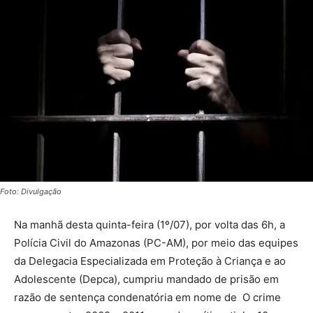
Foto: Divulgação
Na manhã desta quinta-feira (1º/07), por volta das 6h, a
Polícia Civil do Amazonas (PC-AM), por meio das equipes
da Delegacia Especializada em Proteção à Criança e ao
Adolescente (Depca), cumpriu mandado de prisão em
razão de sentença condenatória em nome de O crime