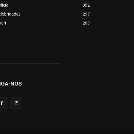
lícia
352
lebridades
297
ari
200
IGA-NOS