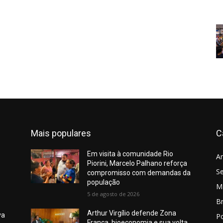
Mais populares
C
Em visita à comunidade Rio
A
Piorini, Marcelo Palhano reforça
S
compromisso com demandas da
população
M
5 de agosto de 2026
Br
Arthur Virgílio defende Zona
va
Po
Franca, bioeconomia e sua volta