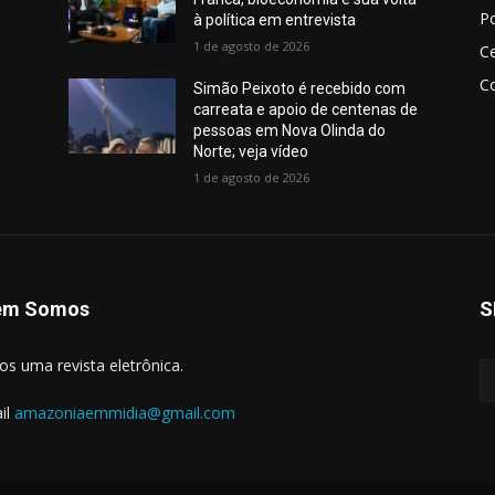
Po
à política em entrevista
1 de agosto de 2026
Ce
Co
Simão Peixoto é recebido com
carreata e apoio de centenas de
pessoas em Nova Olinda do
Norte; veja vídeo
1 de agosto de 2026
em Somos
S
s uma revista eletrônica.
il
amazoniaemmidia@gmail.com