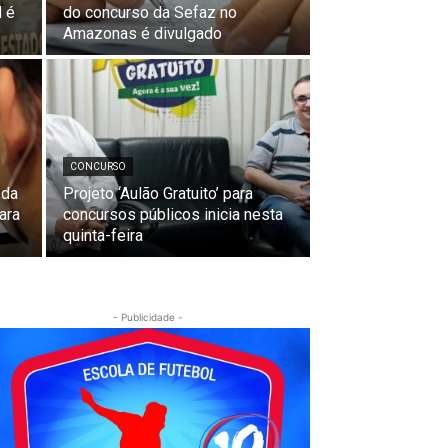
 é
do concurso da Sefaz no
Amazonas é divulgado
CONCURSO
 da
Projeto ‘Aulão Gratuito’ para
ara
concursos públicos inicia nesta
quinta-feira
- Publicidade -