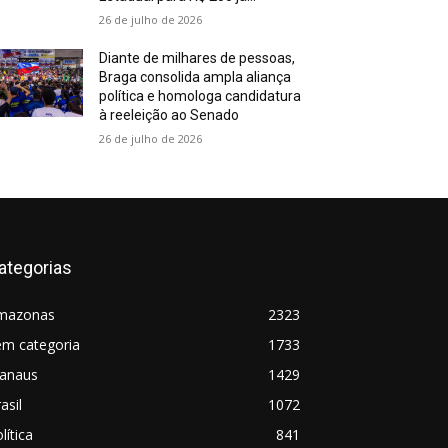
26 de julho de 2026
Diante de milhares de pessoas,
Braga consolida ampla aliança
política e homologa candidatura
à reeleição ao Senado
26 de julho de 2026
ategorias
mazonas
2323
em categoria
1733
anaus
1429
asil
1072
lítica
841