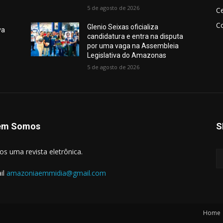
5 de agosto de 2026
Ce
Co
Glenio Seixas oficializa
va
candidatura e entra na disputa
por uma vaga na Assembleia
Legislativa do Amazonas
5 de agosto de 2026
em Somos
S
s uma revista eletrônica.
il
amazoniaemmidia@gmail.com
Home