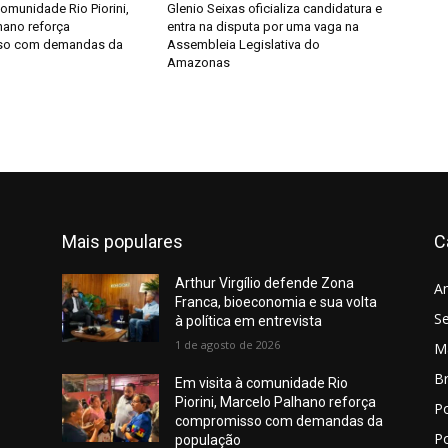
comunidade Rio Piorini,
Glenio Seixas oficializa candidatura e
hano reforça
entra na disputa por uma vaga na
so com demandas da
Assembleia Legislativa do
Amazonas
Mais populares
C
Arthur Virgílio defende Zona
A
Franca, bioeconomia e sua volta
S
à política em entrevista
1 de agosto de 2026
M
Br
Em visita à comunidade Rio
Piorini, Marcelo Palhano reforça
Po
compromisso com demandas da
Po
população