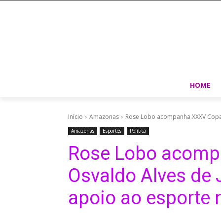
HOME
Início
Amazonas
Rose Lobo acompanha XXXV Copa Os
Amazonas
Esportes
Política
Rose Lobo acomp
Osvaldo Alves de 
apoio ao esporte 