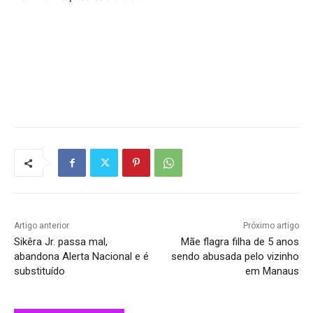
Artigo anterior
Próximo artigo
Sikêra Jr. passa mal,
Mãe flagra filha de 5 anos
abandona Alerta Nacional e é
sendo abusada pelo vizinho
substituído
em Manaus