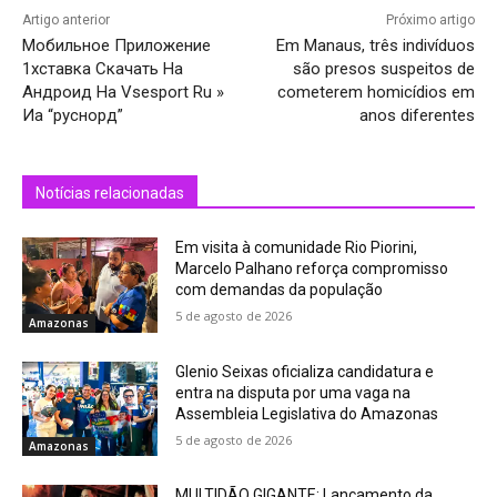
Artigo anterior
Próximo artigo
Мобильное Приложение
Em Manaus, três indivíduos
1хставка Скачать На
são presos suspeitos de
Андроид На Vsesport Ru »
cometerem homicídios em
Иа “руснорд”
anos diferentes
Notícias relacionadas
Em visita à comunidade Rio Piorini,
Marcelo Palhano reforça compromisso
com demandas da população
5 de agosto de 2026
Amazonas
Glenio Seixas oficializa candidatura e
entra na disputa por uma vaga na
Assembleia Legislativa do Amazonas
5 de agosto de 2026
Amazonas
MULTIDÃO GIGANTE: Lançamento da