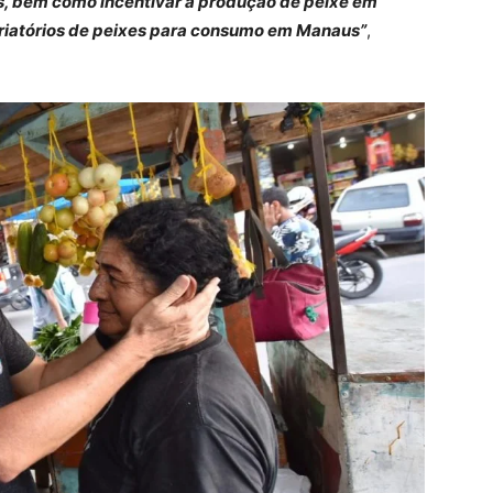
es, bem como incentivar a produção de peixe em
 criatórios de peixes para consumo em Manaus”
,