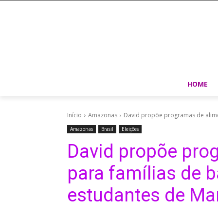
HOME
Início
Amazonas
David propõe programas de alimen
Amazonas
Brasil
Eleições
David propõe pro
para famílias de b
estudantes de M