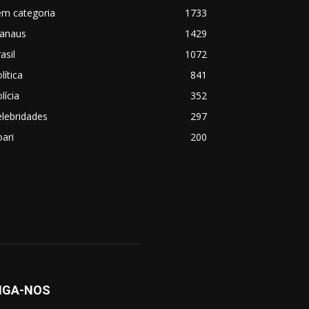
em categoria
1733
anaus
1429
asil
1072
lítica
841
lícia
352
lebridades
297
ari
200
IGA-NOS