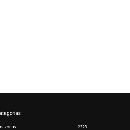
ategorias
mazonas
2323