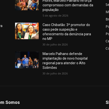
Piorini, Marcelo Palhano reforça
S
compromisso com demandas da
população
M
5 de agosto de 2026
Br
Caso Chibatão: 3º promotor do
va
Po
caso pede suspeição e
Po
oferecimento da denúncia para
no MP
Ce
30 de julho de 2026
Co
Marcelo Palhano defende
implantação de novo hospital
regional para atender o Alto
Solimões
30 de julho de 2026
em Somos
S